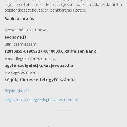
egyenlegfeltöltésre két lehetősége van: banki átutalás, valamint a
bejelentkezést követően bankkártyás fizetés.
Banki átutalás
Kedvezményezett neve:
evopay Kft.
Bankszámlaszám:
12010855-01908327-00100007, Raiffeisen Bank
Másodlagos szla. azonosító:
ugyfelszolgalat[kukac]evopay.hu
Megjegyzés mező:
kérjük, tüntesse fel ügyfélszámát
Bejelentkezés
Regisztráció és egyenlegfeltöltés menete