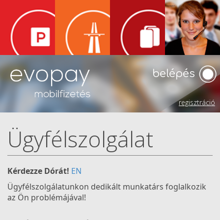
belépés
regisztráció
Ügyfélszolgálat
Kérdezze Dórát!
EN
Ügyfélszolgálatunkon dedikált munkatárs foglalkozik
az Ön problémájával!