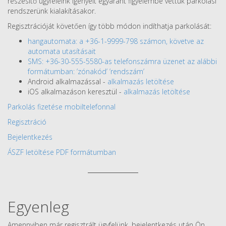
részesítő ügyfeleink igényeit egyaránt figyelembe vettük parkolási
rendszerünk kialakításakor.
Regisztrációját követően így több módon indíthatja parkolását:
hangautomata: a +36-1-9999-798 számon, követve az
automata utasításait
SMS: +36-30-555-5580-as telefonszámra üzenet az alábbi
formátumban: ’zónakód’ ’rendszám’
Android alkalmazással -
alkalmazás letöltése
iOS alkalmazáson keresztül -
alkalmazás letöltése
Parkolás fizetése mobiltelefonnal
Regisztráció
Bejelentkezés
ÁSZF letöltése PDF formátumban
Egyenleg
Amennyiben már regisztrált ügyfelünk, bejelentkezés után Ön