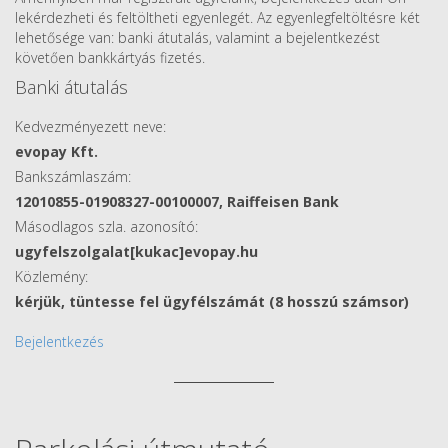
lekérdezheti és feltöltheti egyenlegét. Az egyenlegfeltöltésre két
lehetősége van: banki átutalás, valamint a bejelentkezést
követően bankkártyás fizetés.
Banki átutalás
Kedvezményezett neve:
evopay Kft.
Bankszámlaszám:
12010855-01908327-00100007, Raiffeisen Bank
Másodlagos szla. azonosító:
ugyfelszolgalat[kukac]evopay.hu
Közlemény:
kérjük, tüntesse fel ügyfélszámát (8 hosszú számsor)
Bejelentkezés