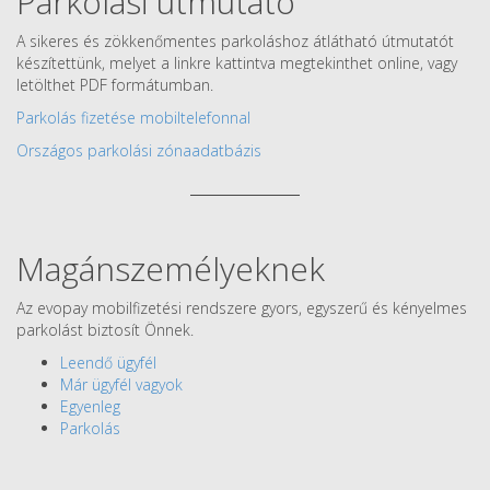
Parkolási útmutató
A sikeres és zökkenőmentes parkoláshoz átlátható útmutatót
készítettünk, melyet a linkre kattintva megtekinthet online, vagy
letölthet PDF formátumban.
Parkolás fizetése mobiltelefonnal
Országos parkolási zónaadatbázis
Magánszemélyeknek
Az evopay mobilfizetési rendszere gyors, egyszerű és kényelmes
parkolást biztosít Önnek.
Leendő ügyfél
Már ügyfél vagyok
Egyenleg
Parkolás