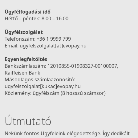
Ügyfélfogadási idő
Hétfő – péntek: 8.00 – 16.00
Ügyfélszolgálat
Telefonszám: +36 1 9999 799
Email: ugyfelszolgalat[at]evopay.hu
Egyenlegfeltöltés
Bankszámlaszám: 12010855-01908327-00100007,
Raiffeisen Bank
Másodlagos számlaazonosító:
ugyfelszolgalat[kukac]evopay.hu
Közlemény: ügyfélszám (8 hosszú számsor)
Útmutató
Nekünk fontos Ügyfeleink elégedettsége. Így dedikált