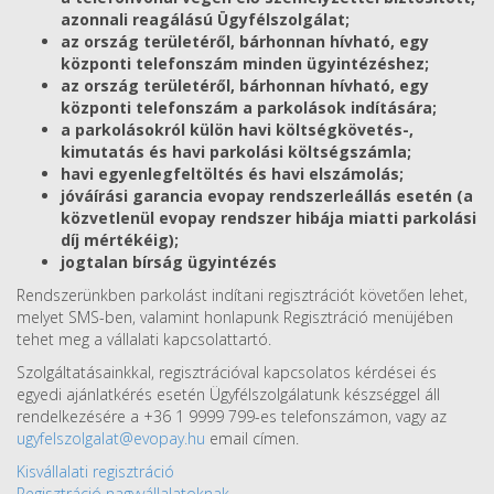
azonnali reagálású Ügyfélszolgálat;
az ország területéről, bárhonnan hívható, egy
központi telefonszám minden ügyintézéshez;
az ország területéről, bárhonnan hívható, egy
központi telefonszám a parkolások indítására;
a parkolásokról külön havi költségkövetés-,
kimutatás és havi parkolási költségszámla;
havi egyenlegfeltöltés és havi elszámolás;
jóváírási garancia evopay rendszerleállás esetén (a
közvetlenül evopay rendszer hibája miatti parkolási
díj mértékéig);
jogtalan bírság ügyintézés
Rendszerünkben parkolást indítani regisztrációt követően lehet,
melyet SMS-ben, valamint honlapunk Regisztráció menüjében
tehet meg a vállalati kapcsolattartó.
Szolgáltatásainkkal, regisztrációval kapcsolatos kérdései és
egyedi ajánlatkérés esetén Ügyfélszolgálatunk készséggel áll
rendelkezésére a +36 1 9999 799-es telefonszámon, vagy az
ugyfelszolgalat@evopay.hu
email címen.
Kisvállalati regisztráció
Regisztráció nagyvállalatoknak