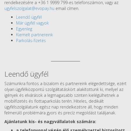
rendelkezésére a +36 1 9999 799-es telefonszámon, vagy az
ugyfelszolgalat@evopay.hu
email címen.
Leendő ügyfél
Már ügyfél vagyok
Egyenleg
Kiemelt partnereink
Parkolás-fizetés
Leendő ügyfél
Számunkra fontos a bizalom és partnereink elégedettsége, ezért
olyan ügyfélközpontú szolgáltatáskört alakítottunk ki, mellyel az
igények és elvárások a legmagasabb szinten kielégülhetnek a
mobilfizetés és flottaparkolás terén. Hiteles, dedikált
ügyfélszolgálatunk egész nap rendelkezésre áll, hogy minden
felmerülő problémára gyors és precíz megoldást találjanak.
Ajánlatunk kis- és nagyvállalatok számára:
a telefonvonal végén élő személyzettel biztosított,