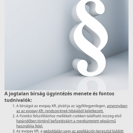
A jogtalan bírság ügyintézés menete és fontos
tudnivalók:
A bírságot az evopay Kft. jóváírja az ügyfélegyenlegen,
amennyiben
az az evopay Kft. rendszerének hibájából keletkezett.
A Fizetési felszólításhoz mellékelt csekken található összeg első
határidőben történő befizetéséért a megbüntetett gépjármű
használója felel.
Az evopay Kft. a
weboldalán vagy az applikáción keresztül küldött