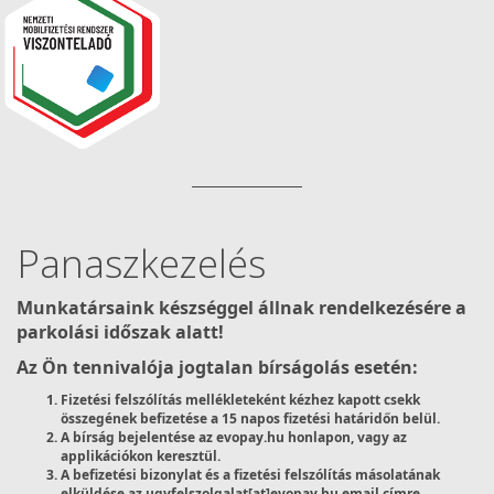
Panaszkezelés
Munkatársaink készséggel állnak rendelkezésére a
parkolási időszak alatt!
Az Ön tennivalója jogtalan bírságolás esetén:
Fizetési felszólítás mellékleteként kézhez kapott csekk
összegének befizetése a 15 napos fizetési határidőn belül.
A bírság bejelentése az evopay.hu honlapon, vagy az
applikációkon keresztül.
A befizetési bizonylat és a fizetési felszólítás másolatának
elküldése az ugyfelszolgalat[at]evopay.hu email címre