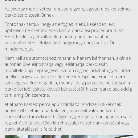
Az evopay mobilfizetési rendszere gyors, egyszerű és kényelmes
parkolást biztosít Önnek.
Fontosnak tartjuk, hogy az elfoglalt, siető, késésben lévő
ügyfeleink ne szenvedjenek kárt a parkolási procedúra miatt.
Ezért felelősséget vállalunk minden parkolás hibátlan,
zökkenőmentes lefolyásáért, hogy megkönnyítsük az Ön
mindennapjait.
Nem kell az automatához rohannia, hanem bárhonnan, akár az
autóban ülve elindíthatja vagy leállíthatja parkolását,
mobiltelefonja segítségével. Ezután rögtön indulhat ügyeit intézni
anélkül, hogy az aprópénzt kellene keresgélnie. Emellett nem
szükséges előre megadnia, mennyi ideig parkol, és ne tartson a
parkolási idő lejártát követő büntetéstől, hiszen parkolása addig
tart, amíg Ön szeretné.
Átlátható fizetés: percalapú számlázó rendszerünkkel csak
annyit kell fizetnie a parkolásért, amennyit valóban fizető
parkolóban tartózkodott. Ügyfél-egyenlegét a honlapunkon való
regisztrációját követően létrehozzuk, melyet bankkártyával vagy
banki átutalással is feltölthet.