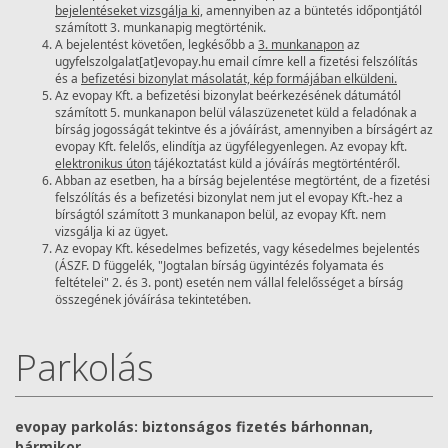
bejelentéseket vizsgálja ki,
amennyiben az a büntetés időpontjától
számított 3. munkanapig megtörténik.
A bejelentést követően, legkésőbb a
3. munkanapon
az
ugyfelszolgalat[at]evopay.hu email címre kell a fizetési felszólítás
és a
befizetési bizonylat másolatát, kép formájában elküldeni.
Az evopay Kft. a befizetési bizonylat beérkezésének dátumától
számított 5. munkanapon belül válaszüzenetet küld a feladónak a
bírság jogosságát tekintve és a jóváírást, amennyiben a bírságért az
evopay Kft. felelős, elindítja az ügyfélegyenlegen. Az evopay kft.
elektronikus úton
tájékoztatást küld a jóváírás megtörténtéről.
Abban az esetben, ha a bírság bejelentése megtörtént, de a fizetési
felszólítás és a befizetési bizonylat nem jut el evopay Kft.-hez a
bírságtól számított 3 munkanapon belül, az evopay Kft. nem
vizsgálja ki az ügyet.
Az evopay Kft. késedelmes befizetés, vagy késedelmes bejelentés
(ÁSZF. D függelék, "Jogtalan bírság ügyintézés folyamata és
feltételei" 2. és 3. pont) esetén nem vállal felelősséget a bírság
összegének jóváírása tekintetében.
Parkolás
evopay parkolás: biztonságos fizetés bárhonnan,
bármikor