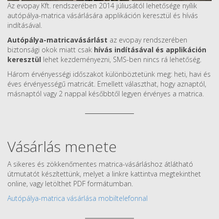
Az evopay Kft. rendszerében 2014 júliusától lehetősége nyílik
autópálya-matrica vásárlására applikáción keresztül és hívás
indításával.
Autópálya-matricavásárlást
az evopay rendszerében
biztonsági okok miatt csak
hívás indításával és applikáción
keresztül
lehet kezdeményezni, SMS-ben nincs rá lehetőség.
Három érvényességi időszakot különböztetünk meg: heti, havi és
éves érvényességű matricát. Emellett választhat, hogy aznaptól,
másnaptól vagy 2 nappal későbbtől legyen érvényes a matrica.
Vásárlás menete
A sikeres és zökkenőmentes matrica-vásárláshoz átlátható
útmutatót készítettünk, melyet a linkre kattintva megtekinthet
online, vagy letölthet PDF formátumban.
Autópálya-matrica vásárlása mobiltelefonnal