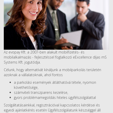
Az evopay Kft. a 2007-ben alakult mobilfizetés- és
mobilalkalmazás - fejlesztéssel foglalkozó eExcellence díjas mS
Systems Kft. jogutódja.
Célunk, hogy alternatívát kínáljunk a mobilparkolás területén
azoknak a vállalatoknak, ahol fontos
a parkolási események átláthatóvá tétele, nyomon
követhetősége,
számviteli transzparens kezelése,
gyors problémamegoldás hiteles ügyfélszolgálattal
Szolgáltatásainkkal, regisztrációval kapcsolatos kérdései és
egyedi ajánlatkérés esetén Ügyfélszolgálatunk készséggel áll