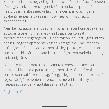
Fontosnak tartjuk, hogy elfoglalt, szoros időbeosztású, késésben
lévő ügyfeleink ne szenvedjenek kárt a parkolási procedúra
miatt. Ezért felelősséget vállalunk minden parkolás hibátlan,
zökkenőmentes lefolyásáért, hogy megkönnyítsük az Ön
mindennapjait.
Nem kell az automatához rohannia, hanem bárhonnan, akár az
autóban ülve elindíthatja vagy leállíthatja parkolását,
mobiltelefonja segítségével. Ezután rögtön indulhat ügyeit intézni
anélkül, hogy az aprópénzt kellene keresgélnie. Emellett nem
szükséges előre megadnia, mennyi ideig parkol, és ne tartson a
parkolási idő lejártát követő büntetéstől, hiszen parkolása addig
tart, amíg Ön szeretné.
Átlátható fizetés: percalapú számlázó rendszerünkkel csak
annyit kell fizetnie a parkolásért, amennyit valóban fizető
parkolóban tartózkodott. Ügyfél-egyenlegét a honlapunkon való
regisztrációját követően létrehozzuk, melyet bankkártyás
fizetéssel, vagy banki átutalással is feltölthet.
Regisztráció