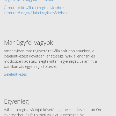
Útmutató kisvállalati regisztrációhoz
Útmutató nagyvállalati regisztrációhoz
Már ügyfél vagyok
Amennyiben már regisztrálta vállalatát honlapunkon, a
bejelentkezést követően lehetősége nyílik ellenőrizni és
módosítani adatait, megtekinteni egyenlegét, valamint a
bankkártyás egyenlegfeltöltésre.
Bejelentkezés
Egyenleg
Vállalata regisztrációját követően, a bejelentkezés után Ön
lekérdezheti és feltöltheti vállalati egyenlegét. Az